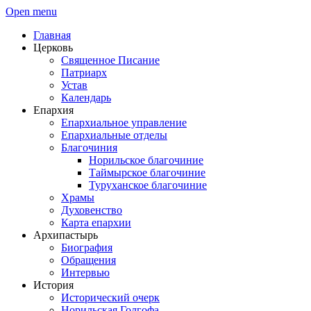
Open menu
Главная
Церковь
Священное Писание
Патриарх
Устав
Календарь
Епархия
Епархиальное управление
Епархиальные отделы
Благочиния
Норильское благочиние
Таймырское благочиние
Туруханское благочиние
Храмы
Духовенство
Карта епархии
Архипастырь
Биография
Обращения
Интервью
История
Исторический очерк
Норильская Голгофа