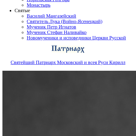
Монастырь
Святые
Василий Мангазейский
Святитель Лука (Войно-Ясенецкий)
Мученик Петр Игнатов
Мученик Стефан Наливайко
Новомученики и исповедники Церкви Русской
Святейший Патриарх Московский и всея Руси Кирилл