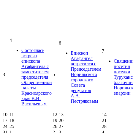
4
6
Состоялась
7
Епископ
встреча
Агафангел
епископа
Священн
встретился с
Агафангела с
посетил
Председателем
заместителем
поселки
3
5
Норильского
председателя
Туруханс
городского
Общественной
благочин
Совета
палаты
Норильс
депутатов
Красноярского
епархии
А.А.
края В.И.
Пестряковым
Васильевым
10
11
12
13
14
17
18
19
20
21
24
25
26
27
28
31
1
2
3
4