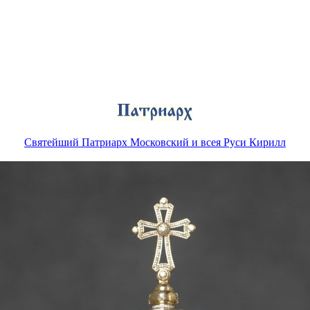
Святейший Патриарх Московский и всея Руси Кирилл