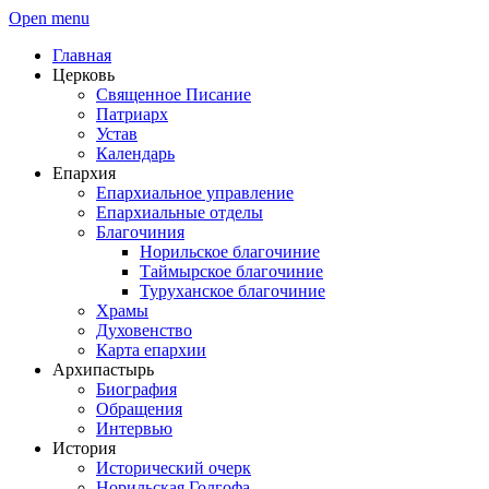
Open menu
Главная
Церковь
Священное Писание
Патриарх
Устав
Календарь
Епархия
Епархиальное управление
Епархиальные отделы
Благочиния
Норильское благочиние
Таймырское благочиние
Туруханское благочиние
Храмы
Духовенство
Карта епархии
Архипастырь
Биография
Обращения
Интервью
История
Исторический очерк
Норильская Голгофа