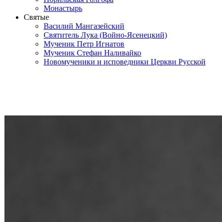
Монастырь
Святые
Василий Мангазейский
Святитель Лука (Войно-Ясенецкий)
Мученик Петр Игнатов
Мученик Стефан Наливайко
Новомученики и исповедники Церкви Русской