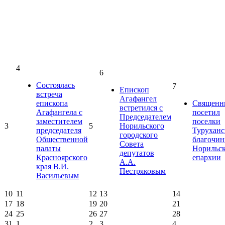
4
6
Состоялась
7
Епископ
встреча
Агафангел
епископа
Священн
встретился с
Агафангела с
посетил
Председателем
заместителем
поселки
3
5
Норильского
председателя
Туруханс
городского
Общественной
благочин
Совета
палаты
Норильс
депутатов
Красноярского
епархии
А.А.
края В.И.
Пестряковым
Васильевым
10
11
12
13
14
17
18
19
20
21
24
25
26
27
28
31
1
2
3
4