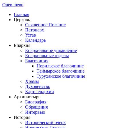
Open menu
Главная
Церковь
Священное Писание
Патриарх
Устав
Календарь
Епархия
Епархиальное управление
Епархиальные отделы
Благочиния
Норильское благочиние
Таймырское благочиние
Туруханское благочиние
Храмы
Духовенство
Карта епархии
Архипастырь
Биография
Обращения
Интервью
История
Исторический очерк
Норильская Голгофа