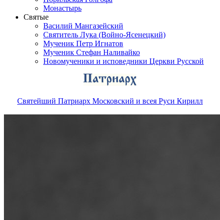
Монастырь
Святые
Василий Мангазейский
Святитель Лука (Войно-Ясенецкий)
Мученик Петр Игнатов
Мученик Стефан Наливайко
Новомученики и исповедники Церкви Русской
Святейший Патриарх Московский и всея Руси Кирилл