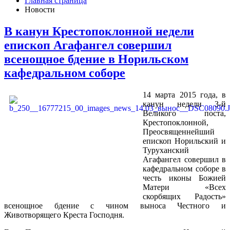
Главная страница
Новости
В канун Крестопоклонной недели
епископ Агафангел совершил
всенощное бдение в Норильском
кафедральном соборе
14 марта 2015 года, в
канун недели 3-й
Великого поста,
Крестопоклонной,
Преосвященнейший
епископ Норильский и
Туруханский
Агафангел совершил в
кафедральном соборе в
честь иконы Божией
Матери «Всех
скорбящих Радость»
всенощное бдение с чином выноса Честного и
Животворящего Креста Господня.