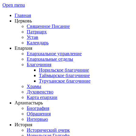
Open menu
Главная
Церковь
Священное Писание
Патриарх
Устав
Календарь
Епархия
Епархиальное управление
Епархиальные отделы
Благочиния
Норильское благочиние
Таймырское благочиние
Туруханское благочиние
Храмы
Духовенство
Карта епархии
Архипастырь
Биография
Обращения
Интервью
История
Исторический очерк
Норильская Голгофа