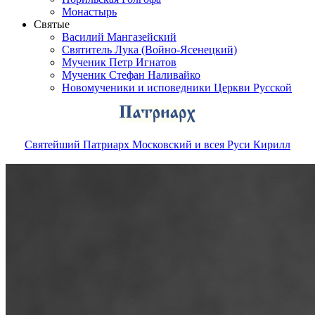
Монастырь
Святые
Василий Мангазейский
Святитель Лука (Войно-Ясенецкий)
Мученик Петр Игнатов
Мученик Стефан Наливайко
Новомученики и исповедники Церкви Русской
Святейший Патриарх Московский и всея Руси Кирилл