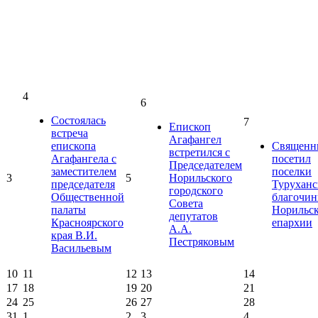
4
6
Состоялась
7
Епископ
встреча
Агафангел
епископа
Священн
встретился с
Агафангела с
посетил
Председателем
заместителем
поселки
3
5
Норильского
председателя
Туруханс
городского
Общественной
благочин
Совета
палаты
Норильс
депутатов
Красноярского
епархии
А.А.
края В.И.
Пестряковым
Васильевым
10
11
12
13
14
17
18
19
20
21
24
25
26
27
28
31
1
2
3
4