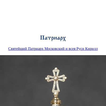
Святейший Патриарх Московский и всея Руси Кирилл