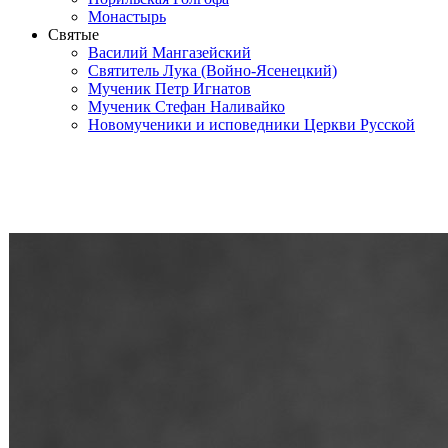
Монастырь
Святые
Василий Мангазейский
Святитель Лука (Войно-Ясенецкий)
Мученик Петр Игнатов
Мученик Стефан Наливайко
Новомученики и исповедники Церкви Русской