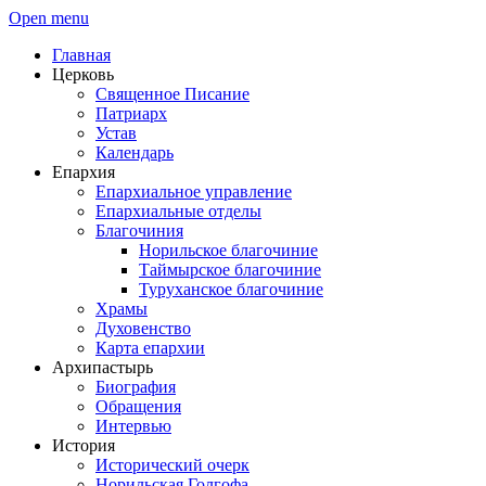
Open menu
Главная
Церковь
Священное Писание
Патриарх
Устав
Календарь
Епархия
Епархиальное управление
Епархиальные отделы
Благочиния
Норильское благочиние
Таймырское благочиние
Туруханское благочиние
Храмы
Духовенство
Карта епархии
Архипастырь
Биография
Обращения
Интервью
История
Исторический очерк
Норильская Голгофа