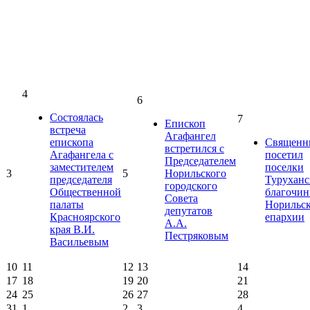
4
6
Состоялась
7
Епископ
встреча
Агафангел
епископа
Священн
встретился с
Агафангела с
посетил
Председателем
заместителем
поселки
3
5
Норильского
председателя
Туруханс
городского
Общественной
благочин
Совета
палаты
Норильс
депутатов
Красноярского
епархии
А.А.
края В.И.
Пестряковым
Васильевым
10
11
12
13
14
17
18
19
20
21
24
25
26
27
28
31
1
2
3
4