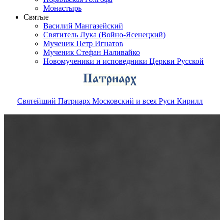
Монастырь
Святые
Василий Мангазейский
Святитель Лука (Войно-Ясенецкий)
Мученик Петр Игнатов
Мученик Стефан Наливайко
Новомученики и исповедники Церкви Русской
Святейший Патриарх Московский и всея Руси Кирилл