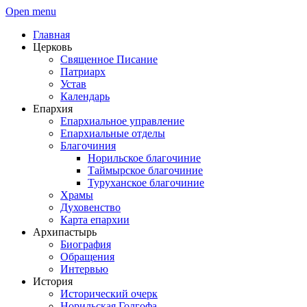
Open menu
Главная
Церковь
Священное Писание
Патриарх
Устав
Календарь
Епархия
Епархиальное управление
Епархиальные отделы
Благочиния
Норильское благочиние
Таймырское благочиние
Туруханское благочиние
Храмы
Духовенство
Карта епархии
Архипастырь
Биография
Обращения
Интервью
История
Исторический очерк
Норильская Голгофа