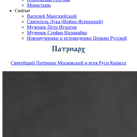
Монастырь
Святые
Василий Мангазейский
Святитель Лука (Войно-Ясенецкий)
Мученик Петр Игнатов
Мученик Стефан Наливайко
Новомученики и исповедники Церкви Русской
Святейший Патриарх Московский и всея Руси Кирилл