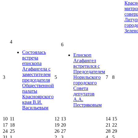
Красн
митро
совер
Литур
город
Зелен
4
6
Состоялась
Епископ
встреча
Агафангел
епископа
встретился с
Агафангела с
Председателем
заместителем
3
5
Норильского
7
8
председателя
городского
Общественной
Совета
палаты
депутатов
Красноярского
А.А.
края В.И.
Пестряковым
Васильевым
10
11
12
13
14
15
17
18
19
20
21
22
24
25
26
27
28
29
31
1
2
3
4
5