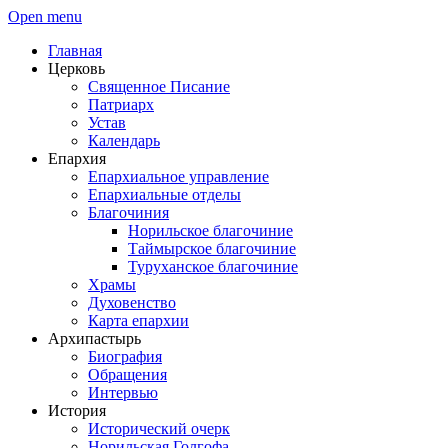
Open menu
Главная
Церковь
Священное Писание
Патриарх
Устав
Календарь
Епархия
Епархиальное управление
Епархиальные отделы
Благочиния
Норильское благочиние
Таймырское благочиние
Туруханское благочиние
Храмы
Духовенство
Карта епархии
Архипастырь
Биография
Обращения
Интервью
История
Исторический очерк
Норильская Голгофа