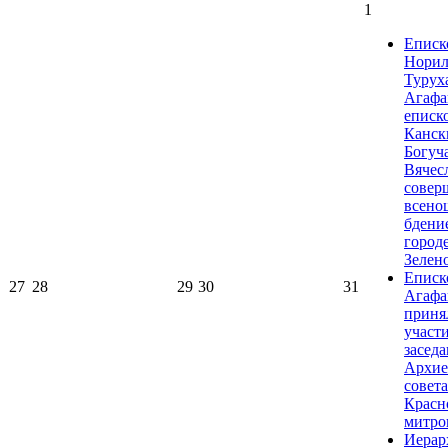
1
Еписк
Норил
Турух
Агафа
еписк
Канск
Богуч
Вячес
совер
всено
бдени
город
Зелен
Еписк
27
28
29
30
31
Агафа
приня
участи
засед
Архие
совета
Красн
митро
Иерар