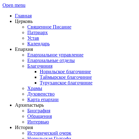
Open menu
Главная
Церковь
Священное Писание
Патриарх
Устав
Календарь
Епархия
Епархиальное управление
Епархиальные отделы
Благочиния
Норильское благочиние
Таймырское благочиние
Туруханское благочиние
Храмы
Духовенство
Карта епархии
Архипастырь
Биография
Обращения
Интервью
История
Исторический очерк
Норильская Голгофа