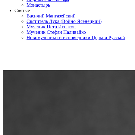
Монастырь
Святые
Василий Мангазейский
Святитель Лука (Войно-Ясенецкий)
Мученик Петр Игнатов
Мученик Стефан Наливайко
Новомученики и исповедники Церкви Русской