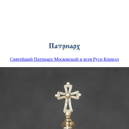
Святейший Патриарх Московский и всея Руси Кирилл