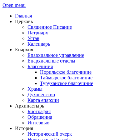
Open menu
Главная
Церковь
Священное Писание
Патриарх
Устав
Календарь
Епархия
Епархиальное управление
Епархиальные отделы
Благочиния
Норильское благочиние
Таймырское благочиние
Туруханское благочиние
Храмы
Духовенство
Карта епархии
Архипастырь
Биография
Обращения
Интервью
История
Исторический очерк
Норильская Голгофа