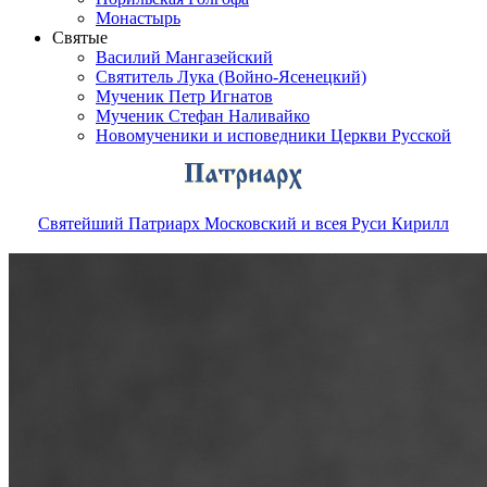
Монастырь
Святые
Василий Мангазейский
Святитель Лука (Войно-Ясенецкий)
Мученик Петр Игнатов
Мученик Стефан Наливайко
Новомученики и исповедники Церкви Русской
Святейший Патриарх Московский и всея Руси Кирилл