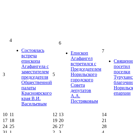
4
6
Состоялась
7
Епископ
встреча
Агафангел
епископа
Священн
встретился с
Агафангела с
посетил
Председателем
заместителем
поселки
3
5
Норильского
председателя
Туруханс
городского
Общественной
благочин
Совета
палаты
Норильс
депутатов
Красноярского
епархии
А.А.
края В.И.
Пестряковым
Васильевым
10
11
12
13
14
17
18
19
20
21
24
25
26
27
28
31
1
2
3
4