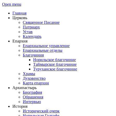
Open menu
Главная
Церковь
Священное Писание
Патриарх
Устав
Календарь
Епархия
Епархиальное управление
Епархиальные отделы
Благочиния
Норильское благочиние
Таймырское благочиние
Туруханское благочиние
Храмы
Духовенство
Карта епархии
Архипастырь
Биография
Обращения
Интервью
История
Исторический очерк
Норильская Голгофа