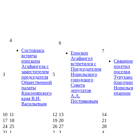
4
6
Состоялась
7
Епископ
встреча
Агафангел
епископа
Священн
встретился с
Агафангела с
посетил
Председателем
заместителем
поселки
3
5
Норильского
председателя
Туруханс
городского
Общественной
благочин
Совета
палаты
Норильс
депутатов
Красноярского
епархии
А.А.
края В.И.
Пестряковым
Васильевым
10
11
12
13
14
17
18
19
20
21
24
25
26
27
28
31
1
2
3
4