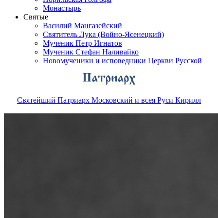
Монастырь
Святые
Василий Мангазейский
Святитель Лука (Войно-Ясенецкий)
Мученик Петр Игнатов
Мученик Стефан Наливайко
Новомученики и исповедники Церкви Русской
Святейший Патриарх Московский и всея Руси Кирилл