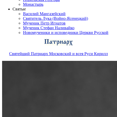
Монастырь
Святые
Василий Мангазейский
Святитель Лука (Войно-Ясенецкий)
Мученик Петр Игнатов
Мученик Стефан Наливайко
Новомученики и исповедники Церкви Русской
Святейший Патриарх Московский и всея Руси Кирилл