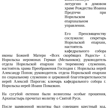
литургию в домовом
храме Рождества Иоанна
Предтечи при
Норильском
епархиальном
управлении.
Его Преосвященству
сослужили: секретарь
Норильской епархии,
настоятель
кафедрального собора
иконы Божией Матери «Всех скорбящих Радость» г.
Норильска иеромонах Герман (Мельников); руководитель
отдела Норильской епархии по тюремному служению,
настоятель храма Преображения Господня г. Норильска иерей
Александр Попов; руководитель отдела Норильской епархии
по социальному служению и церковной благотворительности
иерей Алексий Пирогов; ключарь кафедрального собора г.
Норильска иерей Иоанн Помазкин.
На сугубой ектении были вознесены особые прошения,
Архипастырь прочитал молитву о Святой Руси.
После заамвонной молитвы был совершен крестный ход,