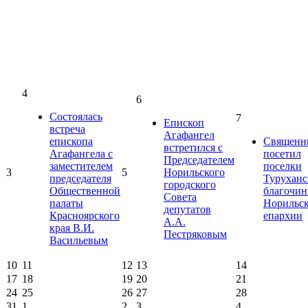
4
6
Состоялась
7
Епископ
встреча
Агафангел
епископа
Священн
встретился с
Агафангела с
посетил
Председателем
заместителем
поселки
3
5
Норильского
председателя
Туруханс
городского
Общественной
благочин
Совета
палаты
Норильс
депутатов
Красноярского
епархии
А.А.
края В.И.
Пестряковым
Васильевым
10
11
12
13
14
17
18
19
20
21
24
25
26
27
28
31
1
2
3
4