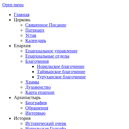
Open menu
Главная
Церковь
Священное Писание
Патриарх
Устав
Календарь
Епархия
Епархиальное управление
Епархиальные отделы
Благочиния
Норильское благочиние
Таймырское благочиние
Туруханское благочиние
Храмы
Духовенство
Карта епархии
Архипастырь
Биография
Обращения
Интервью
История
Исторический очерк
Норильская Голгофа