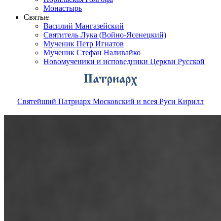
Монастырь
Святые
Василий Мангазейский
Святитель Лука (Войно-Ясенецкий)
Мученик Петр Игнатов
Мученик Стефан Наливайко
Новомученики и исповедники Церкви Русской
Святейший Патриарх Московский и всея Руси Кирилл