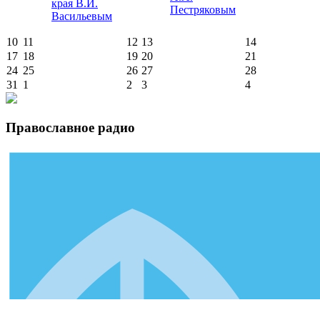
края В.И.
Пестряковым
Васильевым
10
11
12
13
14
17
18
19
20
21
24
25
26
27
28
31
1
2
3
4
Православное радио