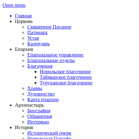
Open menu
Главная
Церковь
Священное Писание
Патриарх
Устав
Календарь
Епархия
Епархиальное управление
Епархиальные отделы
Благочиния
Норильское благочиние
Таймырское благочиние
Туруханское благочиние
Храмы
Духовенство
Карта епархии
Архипастырь
Биография
Обращения
Интервью
История
Исторический очерк
Норильская Голгофа