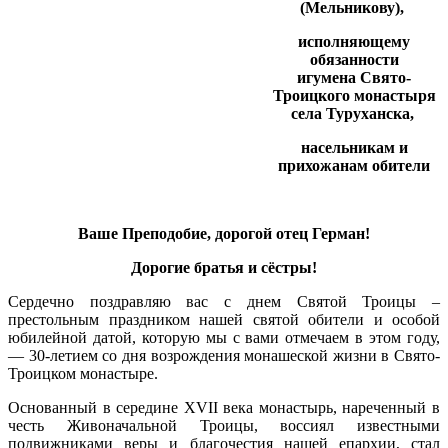
(Мельникову),
исполняющему
обязанности
игумена
Свято-
Троицкого монастыря
села Туруханска,
насельникам и
прихожанам обители
Ваше Преподобие, дорогой отец Герман!
Дорогие братья и сёстры!
Сердечно поздравляю вас с днем Святой Троицы –
престольным праздником нашей святой обители и особой
юбилейной датой, которую мы с вами отмечаем в этом году,
— 30-летием со дня возрождения монашеской жизни в Свято-
Троицком монастыре.
Основанный в середине XVII века монастырь, нареченный в
честь Живоначальной Троицы, воссиял известными
подвижниками веры и благочестия нашей епархии, стал