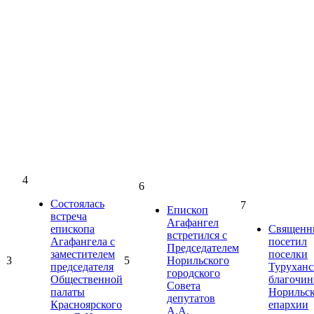
4
6
Состоялась
7
Епископ
встреча
Агафангел
епископа
Священн
встретился с
Агафангела с
посетил
Председателем
заместителем
поселки
3
5
Норильского
председателя
Туруханс
городского
Общественной
благочин
Совета
палаты
Норильс
депутатов
Красноярского
епархии
А.А.