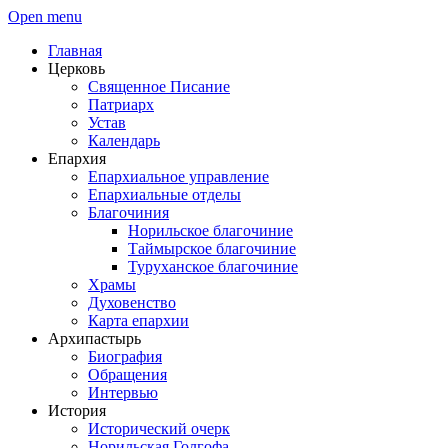
Open menu
Главная
Церковь
Священное Писание
Патриарх
Устав
Календарь
Епархия
Епархиальное управление
Епархиальные отделы
Благочиния
Норильское благочиние
Таймырское благочиние
Туруханское благочиние
Храмы
Духовенство
Карта епархии
Архипастырь
Биография
Обращения
Интервью
История
Исторический очерк
Норильская Голгофа