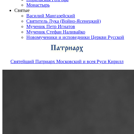
Монастырь
Святые
Василий Мангазейский
Святитель Лука (Войно-Ясенецкий)
Мученик Петр Игнатов
Мученик Стефан Наливайко
Новомученики и исповедники Церкви Русской
Святейший Патриарх Московский и всея Руси Кирилл