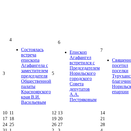
4
6
Состоялась
7
Епископ
встреча
Агафангел
епископа
Священн
встретился с
Агафангела с
посетил
Председателем
заместителем
поселки
3
5
Норильского
председателя
Туруханс
городского
Общественной
благочин
Совета
палаты
Норильс
депутатов
Красноярского
епархии
А.А.
края В.И.
Пестряковым
Васильевым
10
11
12
13
14
17
18
19
20
21
24
25
26
27
28
31
1
2
3
4