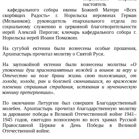
настоятель
кафедрального собора иконы Божией Матери «Всех
скорбящих Радость» г. Норильска иеромонах Герман
(Мельников); руководитель епархиального отдела по
социальному служению и церковной благотворительности
иерей Алексий Пирогов; ключарь кафедрального собора г.
Норильска иерей Иоанн Помазкин.
На сугубой ектении были вознесены особые прошения,
Архипастырь прочитал молитву о Святой Руси.
На заупокойной ектении были вознесены молитвы
«О
упокоении душ приснопамятных вождей и воинов за веру и
Отечество на поле брани жизнь свою положивших, от
голода, холода, ран и болезней скончавшихся, во вражеском
пленении страшныя страдания, истязания и мученическую
кончину претерпевших»
.
По окончании Литургии был совершен Благодарственный
молебен. Архипастырь прочитал благодарственную молитву
за дарование победы в Великой Отечественной войне 1941–
1945 годов, ежегодно возносимую во всех храмах Русской
Православной Церкви в День Победы в Великой
Отечественной войне.