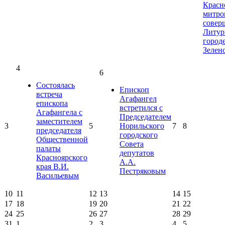
Красн
митро
совер
Литур
город
Зелен
4
6
Состоялась
Епископ
встреча
Агафангел
епископа
встретился с
Агафангела с
Председателем
заместителем
3
5
Норильского
7
8
председателя
городского
Общественной
Совета
палаты
депутатов
Красноярского
А.А.
края В.И.
Пестряковым
Васильевым
10
11
12
13
14
15
17
18
19
20
21
22
24
25
26
27
28
29
31
1
2
3
4
5