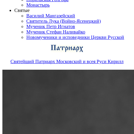
Монастырь
Святые
Василий Мангазейский
Святитель Лука (Войно-Ясенецкий)
Мученик Петр Игнатов
Мученик Стефан Наливайко
Новомученики и исповедники Церкви Русской
Святейший Патриарх Московский и всея Руси Кирилл