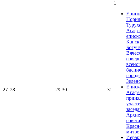
1
Еписк
Норил
Турух
Агафа
еписк
Канск
Богуч
Вячес
совер
всено
бдени
город
Зелен
Еписк
27
28
29
30
31
Агафа
приня
участи
засед
Архие
совета
Красн
митро
Иерар