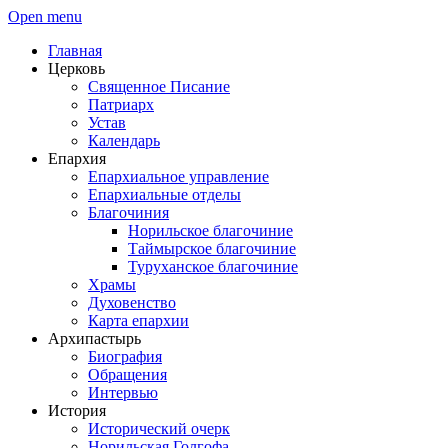
Open menu
Главная
Церковь
Священное Писание
Патриарх
Устав
Календарь
Епархия
Епархиальное управление
Епархиальные отделы
Благочиния
Норильское благочиние
Таймырское благочиние
Туруханское благочиние
Храмы
Духовенство
Карта епархии
Архипастырь
Биография
Обращения
Интервью
История
Исторический очерк
Норильская Голгофа