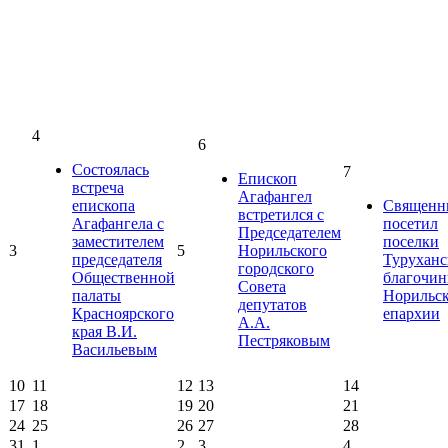
4
6
Состоялась
7
Епископ
встреча
Агафангел
епископа
Священн
встретился с
Агафангела с
посетил
Председателем
заместителем
поселки
3
5
Норильского
председателя
Туруханс
городского
Общественной
благочин
Совета
палаты
Норильс
депутатов
Красноярского
епархии
А.А.
края В.И.
Пестряковым
Васильевым
10
11
12
13
14
17
18
19
20
21
24
25
26
27
28
31
1
2
3
4