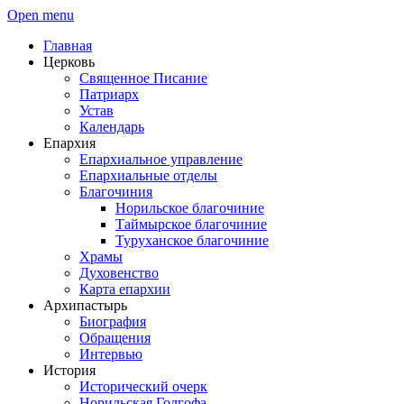
Open menu
Главная
Церковь
Священное Писание
Патриарх
Устав
Календарь
Епархия
Епархиальное управление
Епархиальные отделы
Благочиния
Норильское благочиние
Таймырское благочиние
Туруханское благочиние
Храмы
Духовенство
Карта епархии
Архипастырь
Биография
Обращения
Интервью
История
Исторический очерк
Норильская Голгофа