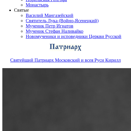
Монастырь
Святые
Василий Мангазейский
Святитель Лука (Войно-Ясенецкий)
Мученик Петр Игнатов
Мученик Стефан Наливайко
Новомученики и исповедники Церкви Русской
Святейший Патриарх Московский и всея Руси Кирилл