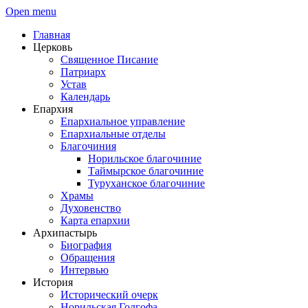
Open menu
Главная
Церковь
Священное Писание
Патриарх
Устав
Календарь
Епархия
Епархиальное управление
Епархиальные отделы
Благочиния
Норильское благочиние
Таймырское благочиние
Туруханское благочиние
Храмы
Духовенство
Карта епархии
Архипастырь
Биография
Обращения
Интервью
История
Исторический очерк
Норильская Голгофа