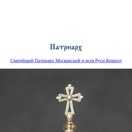
Святейший Патриарх Московский и всея Руси Кирилл