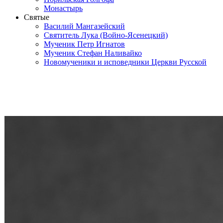
Монастырь
Святые
Василий Мангазейский
Святитель Лука (Войно-Ясенецкий)
Мученик Петр Игнатов
Мученик Стефан Наливайко
Новомученики и исповедники Церкви Русской