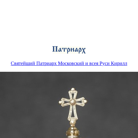
Святейший Патриарх Московский и всея Руси Кирилл