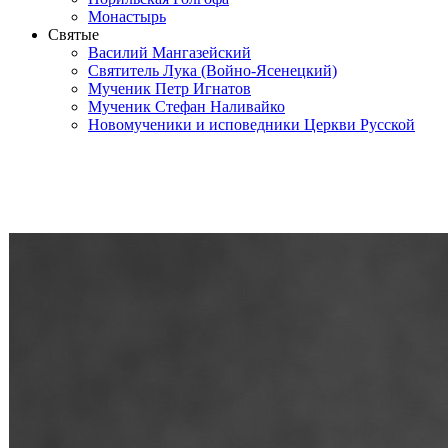
Монастырь
Святые
Василий Мангазейский
Святитель Лука (Войно-Ясенецкий)
Мученик Петр Игнатов
Мученик Стефан Наливайко
Новомученики и исповедники Церкви Русской