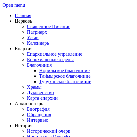
Open menu
Главная
Церковь
Священное Писание
Патриарх
Устав
Календарь
Епархия
Епархиальное управление
Епархиальные отделы
Благочиния
Норильское благочиние
Таймырское благочиние
Туруханское благочиние
Храмы
Духовенство
Карта епархии
Архипастырь
Биография
Обращения
Интервью
История
Исторический очерк
Норильская Голгофа