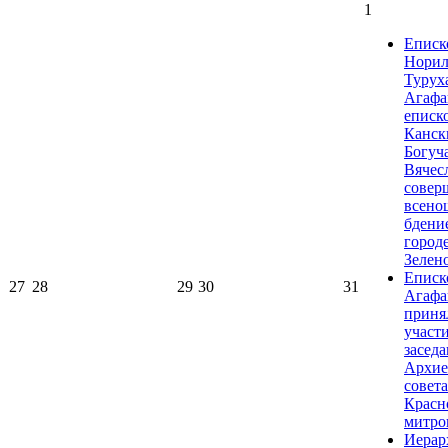
1
Еписк
Норил
Турух
Агафа
еписк
Канск
Богуч
Вячес
совер
всено
бдени
город
Зелен
Еписк
27
28
29
30
31
Агафа
приня
участи
засед
Архие
совета
Красн
митро
Иерар