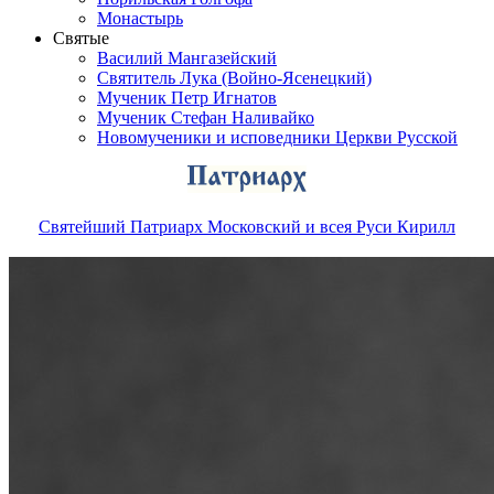
Монастырь
Святые
Василий Мангазейский
Святитель Лука (Войно-Ясенецкий)
Мученик Петр Игнатов
Мученик Стефан Наливайко
Новомученики и исповедники Церкви Русской
Святейший Патриарх Московский и всея Руси Кирилл