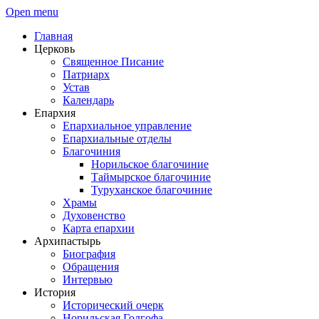
Open menu
Главная
Церковь
Священное Писание
Патриарх
Устав
Календарь
Епархия
Епархиальное управление
Епархиальные отделы
Благочиния
Норильское благочиние
Таймырское благочиние
Туруханское благочиние
Храмы
Духовенство
Карта епархии
Архипастырь
Биография
Обращения
Интервью
История
Исторический очерк
Норильская Голгофа