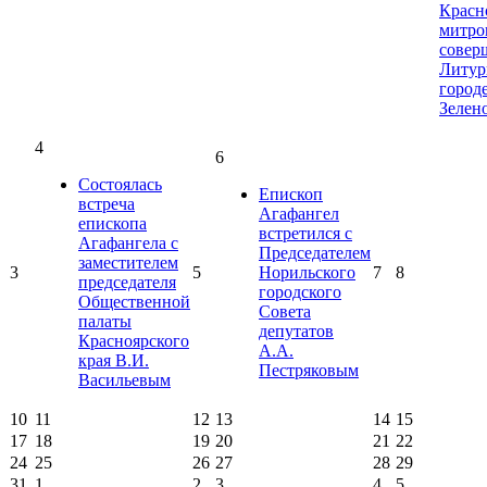
Красн
митро
совер
Литур
город
Зелен
4
6
Состоялась
Епископ
встреча
Агафангел
епископа
встретился с
Агафангела с
Председателем
заместителем
3
5
Норильского
7
8
председателя
городского
Общественной
Совета
палаты
депутатов
Красноярского
А.А.
края В.И.
Пестряковым
Васильевым
10
11
12
13
14
15
17
18
19
20
21
22
24
25
26
27
28
29
31
1
2
3
4
5