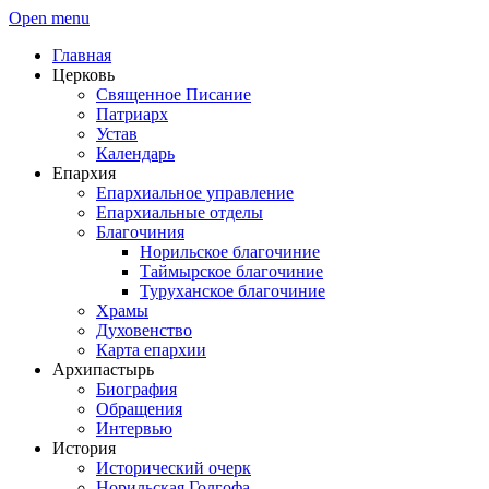
Open menu
Главная
Церковь
Священное Писание
Патриарх
Устав
Календарь
Епархия
Епархиальное управление
Епархиальные отделы
Благочиния
Норильское благочиние
Таймырское благочиние
Туруханское благочиние
Храмы
Духовенство
Карта епархии
Архипастырь
Биография
Обращения
Интервью
История
Исторический очерк
Норильская Голгофа