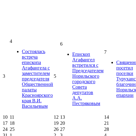
4
6
Состоялась
7
Епископ
встреча
Агафангел
епископа
Священн
встретился с
Агафангела с
посетил
Председателем
заместителем
поселки
3
5
Норильского
председателя
Туруханс
городского
Общественной
благочин
Совета
палаты
Норильс
депутатов
Красноярского
епархии
А.А.
края В.И.
Пестряковым
Васильевым
10
11
12
13
14
17
18
19
20
21
24
25
26
27
28
31
1
2
3
4