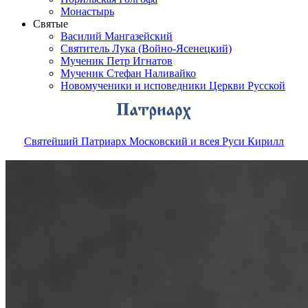
Монастырь
Святые
Василий Мангазейский
Святитель Лука (Войно-Ясенецкий)
Мученик Петр Игнатов
Мученик Стефан Наливайко
Новомученики и исповедники Церкви Русской
Святейший Патриарх Московский и всея Руси Кирилл