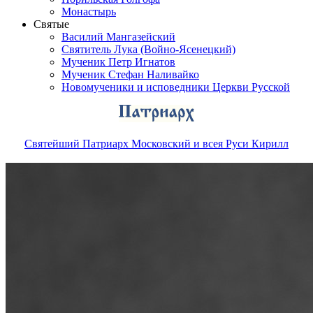
Монастырь
Святые
Василий Мангазейский
Святитель Лука (Войно-Ясенецкий)
Мученик Петр Игнатов
Мученик Стефан Наливайко
Новомученики и исповедники Церкви Русской
Святейший Патриарх Московский и всея Руси Кирилл