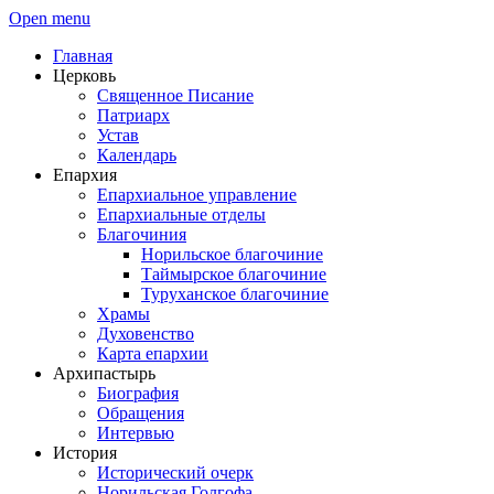
Open menu
Главная
Церковь
Священное Писание
Патриарх
Устав
Календарь
Епархия
Епархиальное управление
Епархиальные отделы
Благочиния
Норильское благочиние
Таймырское благочиние
Туруханское благочиние
Храмы
Духовенство
Карта епархии
Архипастырь
Биография
Обращения
Интервью
История
Исторический очерк
Норильская Голгофа