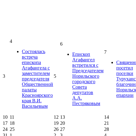
4
6
Состоялась
7
Епископ
встреча
Агафангел
епископа
Священн
встретился с
Агафангела с
посетил
Председателем
заместителем
поселки
3
5
Норильского
председателя
Туруханс
городского
Общественной
благочин
Совета
палаты
Норильс
депутатов
Красноярского
епархии
А.А.
края В.И.
Пестряковым
Васильевым
10
11
12
13
14
17
18
19
20
21
24
25
26
27
28
31
1
2
3
4