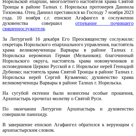
Норильской епархии, многолетнего настоятеля храма Святой
Троицы в районе Талнах г. Норильска протоиерея Даниила
Тихонова. Отец Даниил преставился ко Господу 7 ноября 2023
года. 10 ноября с.г. епископ Агафангел в сослужении
духовенства совершил
отпевание почившего
священнослужителя
.
За Литургией 16 декабря Его Преосвященству сослужили:
секретарь Норильского епархиального управления, настоятель
храма великомученицы Варвары в районе Талнах г.
Норильска иеромонах Герман (Мельников); благочинный
Норильского округа, настоятель храма новомучеников и
исповедников Церкви Русской в г. Норильске иерей Геннадий
Дубинко; настоятель храма Святой Троицы в районе Талнах г.
Норильска иерей Сергий Кузьменко; духовенство храма
великомученицы Варвары в районе Талнах г. Норильска.
На сугубой ектении были вознесены особые прошения,
Архипастырь прочитал молитву о Святой Руси.
По окончании Литургии Архипастырь и духовенство
совершили панихиду.
В завершение епископ Агафангел обратился к верующим с
архипастырским словом.