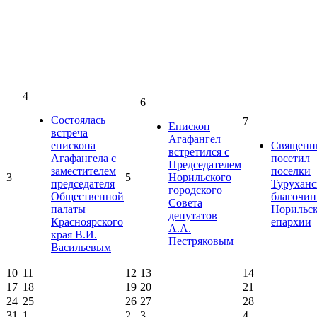
4
6
Состоялась
7
Епископ
встреча
Агафангел
епископа
Священн
встретился с
Агафангела с
посетил
Председателем
заместителем
поселки
3
5
Норильского
председателя
Туруханс
городского
Общественной
благочин
Совета
палаты
Норильс
депутатов
Красноярского
епархии
А.А.
края В.И.
Пестряковым
Васильевым
10
11
12
13
14
17
18
19
20
21
24
25
26
27
28
31
1
2
3
4