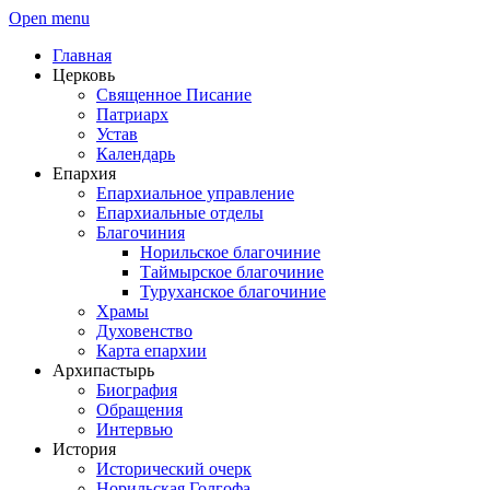
Open menu
Главная
Церковь
Священное Писание
Патриарх
Устав
Календарь
Епархия
Епархиальное управление
Епархиальные отделы
Благочиния
Норильское благочиние
Таймырское благочиние
Туруханское благочиние
Храмы
Духовенство
Карта епархии
Архипастырь
Биография
Обращения
Интервью
История
Исторический очерк
Норильская Голгофа