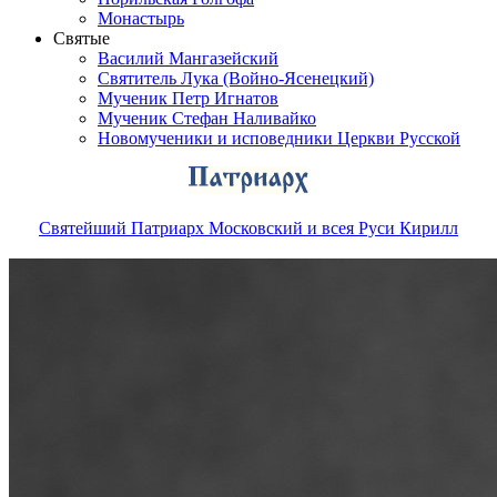
Монастырь
Святые
Василий Мангазейский
Святитель Лука (Войно-Ясенецкий)
Мученик Петр Игнатов
Мученик Стефан Наливайко
Новомученики и исповедники Церкви Русской
Святейший Патриарх Московский и всея Руси Кирилл