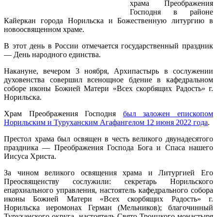
храма Преображения
Господня в районе
Кайеркан города Норильска и Божественную литургию в
новоосвященном храме.
В этот день в России отмечается государственный праздник
― День народного единства.
Накануне, вечером 3 ноября, Архипастырь в сослужении
духовенства совершил всенощное бдение в кафедральном
соборе иконы Божией Матери «Всех скорбящих Радость» г.
Норильска.
Храм Преображения Господня
был заложен епископом
Норильским и Туруханским Агафангелом 12 июня 2022 года
.
Престол храма был освящен в честь великого двунадесятого
праздника — Преображения Господа Бога и Спаса нашего
Иисуса Христа.
За чином великого освящения храма и Литургией Его
Преосвященству сослужили: секретарь Норильского
епархиального управления, настоятель кафедрального собора
иконы Божией Матери «Всех скорбящих Радость» г.
Норильска иеромонах Герман (Мельников); благочинный
Туруханского округа, настоятель Свято-Троицкого монастыря