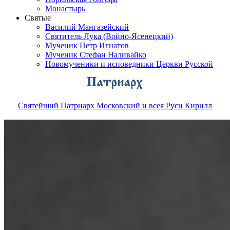
Монастырь
Святые
Василий Мангазейский
Святитель Лука (Войно-Ясенецкий)
Мученик Петр Игнатов
Мученик Стефан Наливайко
Новомученики и исповедники Церкви Русской
Святейший Патриарх Московский и всея Руси Кирилл