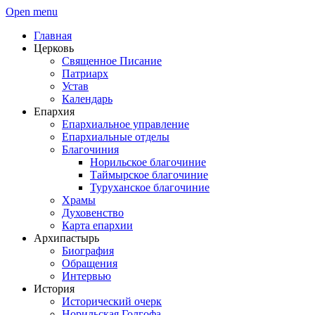
Open menu
Главная
Церковь
Священное Писание
Патриарх
Устав
Календарь
Епархия
Епархиальное управление
Епархиальные отделы
Благочиния
Норильское благочиние
Таймырское благочиние
Туруханское благочиние
Храмы
Духовенство
Карта епархии
Архипастырь
Биография
Обращения
Интервью
История
Исторический очерк
Норильская Голгофа