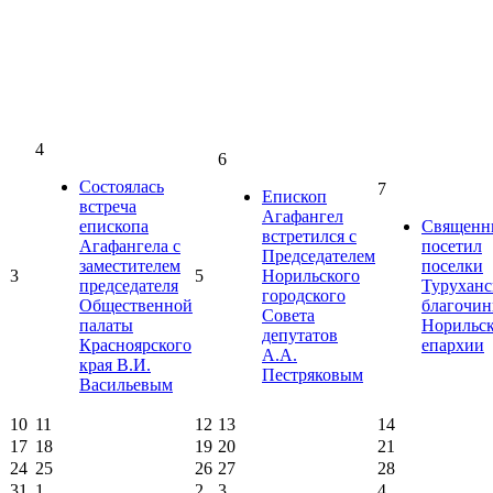
4
6
Состоялась
7
Епископ
встреча
Агафангел
епископа
Священн
встретился с
Агафангела с
посетил
Председателем
заместителем
поселки
3
5
Норильского
председателя
Туруханс
городского
Общественной
благочин
Совета
палаты
Норильс
депутатов
Красноярского
епархии
А.А.
края В.И.
Пестряковым
Васильевым
10
11
12
13
14
17
18
19
20
21
24
25
26
27
28
31
1
2
3
4