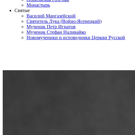
Монастырь
Святые
Василий Мангазейский
Святитель Лука (Войно-Ясенецкий)
Мученик Петр Игнатов
Мученик Стефан Наливайко
Новомученики и исповедники Церкви Русской