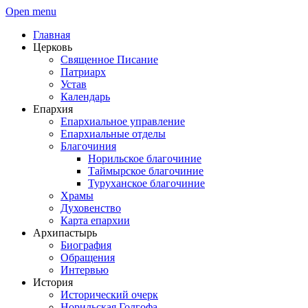
Open menu
Главная
Церковь
Священное Писание
Патриарх
Устав
Календарь
Епархия
Епархиальное управление
Епархиальные отделы
Благочиния
Норильское благочиние
Таймырское благочиние
Туруханское благочиние
Храмы
Духовенство
Карта епархии
Архипастырь
Биография
Обращения
Интервью
История
Исторический очерк
Норильская Голгофа