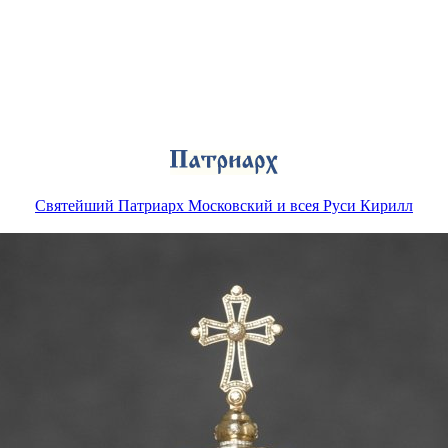
Святейший Патриарх Московский и всея Руси Кирилл