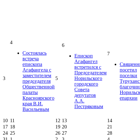
4
6
Состоялась
7
Епископ
встреча
Агафангел
епископа
Священн
встретился с
Агафангела с
посетил
Председателем
заместителем
поселки
3
5
Норильского
председателя
Туруханс
городского
Общественной
благочин
Совета
палаты
Норильс
депутатов
Красноярского
епархии
А.А.
края В.И.
Пестряковым
Васильевым
10
11
12
13
14
17
18
19
20
21
24
25
26
27
28
31
1
2
3
4