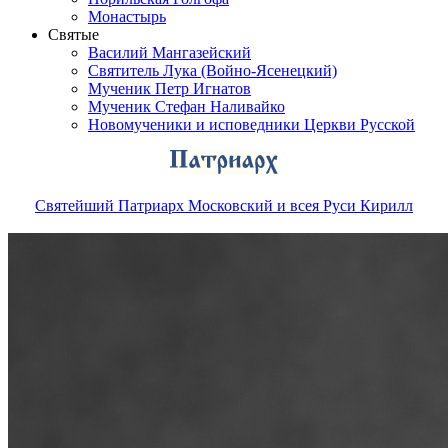
Монастырь
Святые
Василий Мангазейский
Святитель Лука (Войно-Ясенецкий)
Мученик Петр Игнатов
Мученик Стефан Наливайко
Новомученики и исповедники Церкви Русской
Святейший Патриарх Московский и всея Руси Кирилл