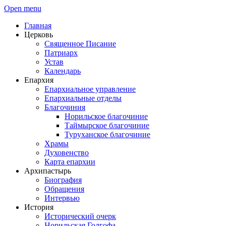
Open menu
Главная
Церковь
Священное Писание
Патриарх
Устав
Календарь
Епархия
Епархиальное управление
Епархиальные отделы
Благочиния
Норильское благочиние
Таймырское благочиние
Туруханское благочиние
Храмы
Духовенство
Карта епархии
Архипастырь
Биография
Обращения
Интервью
История
Исторический очерк
Норильская Голгофа