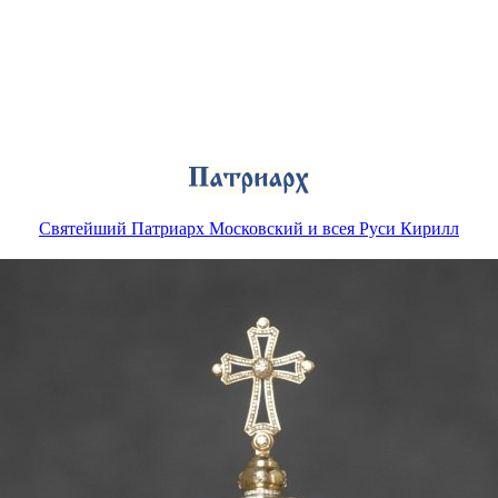
Святейший Патриарх Московский и всея Руси Кирилл