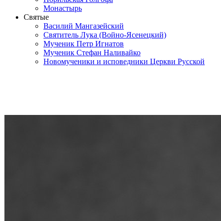
Монастырь
Святые
Василий Мангазейский
Святитель Лука (Войно-Ясенецкий)
Мученик Петр Игнатов
Мученик Стефан Наливайко
Новомученики и исповедники Церкви Русской