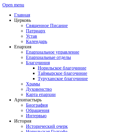
Open menu
Главная
Церковь
Священное Писание
Патриарх
Устав
Календарь
Епархия
Епархиальное управление
Епархиальные отделы
Благочиния
Норильское благочиние
Таймырское благочиние
Туруханское благочиние
Храмы
Духовенство
Карта епархии
Архипастырь
Биография
Обращения
Интервью
История
Исторический очерк
Норильская Голгофа