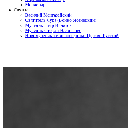
Монастырь
Святые
Василий Мангазейский
Святитель Лука (Войно-Ясенецкий)
Мученик Петр Игнатов
Мученик Стефан Наливайко
Новомученики и исповедники Церкви Русской