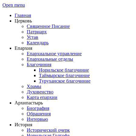
Open menu
Главная
Церковь
Священное Писание
Патриарх
Устав
Календарь
Епархия
Епархиальное управление
Епархиальные отделы
Благочиния
Норильское благочиние
Таймырское благочиние
Туруханское благочиние
Храмы
Духовенство
Карта епархии
Архипастырь
Биография
Обращения
Интервью
История
Исторический очерк
Норильская Голгофа