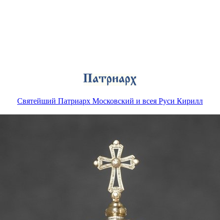
Святейший Патриарх Московский и всея Руси Кирилл