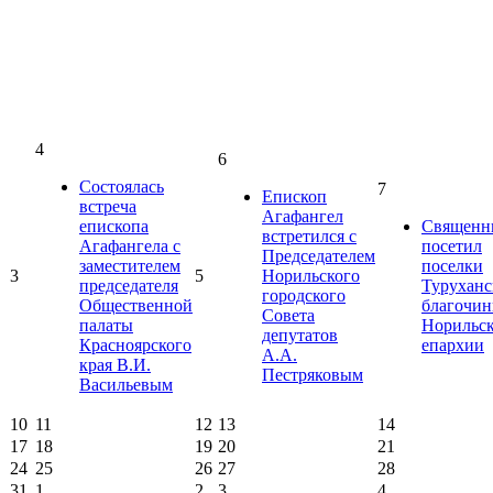
4
6
Состоялась
7
Епископ
встреча
Агафангел
епископа
Священн
встретился с
Агафангела с
посетил
Председателем
заместителем
поселки
3
5
Норильского
председателя
Туруханс
городского
Общественной
благочин
Совета
палаты
Норильс
депутатов
Красноярского
епархии
А.А.
края В.И.
Пестряковым
Васильевым
10
11
12
13
14
17
18
19
20
21
24
25
26
27
28
31
1
2
3
4