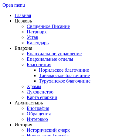
Open menu
Главная
Церковь
Священное Писание
Патриарх
Устав
Календарь
Епархия
Епархиальное управление
Епархиальные отделы
Благочиния
Норильское благочиние
Таймырское благочиние
Туруханское благочиние
Храмы
Духовенство
Карта епархии
Архипастырь
Биография
Обращения
Интервью
История
Исторический очерк
Норильская Голгофа