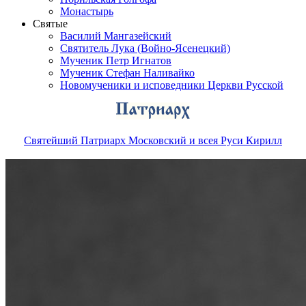
Монастырь
Святые
Василий Мангазейский
Святитель Лука (Войно-Ясенецкий)
Мученик Петр Игнатов
Мученик Стефан Наливайко
Новомученики и исповедники Церкви Русской
Святейший Патриарх Московский и всея Руси Кирилл