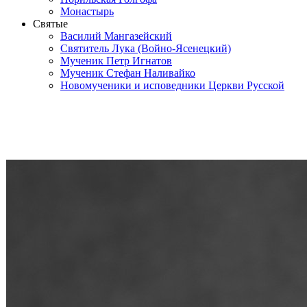
Монастырь
Святые
Василий Мангазейский
Святитель Лука (Войно-Ясенецкий)
Мученик Петр Игнатов
Мученик Стефан Наливайко
Новомученики и исповедники Церкви Русской