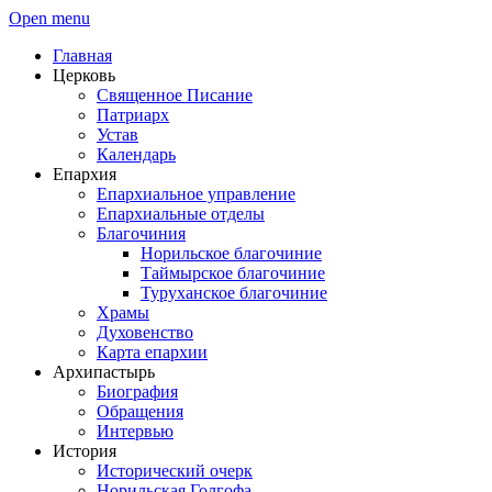
Open menu
Главная
Церковь
Священное Писание
Патриарх
Устав
Календарь
Епархия
Епархиальное управление
Епархиальные отделы
Благочиния
Норильское благочиние
Таймырское благочиние
Туруханское благочиние
Храмы
Духовенство
Карта епархии
Архипастырь
Биография
Обращения
Интервью
История
Исторический очерк
Норильская Голгофа