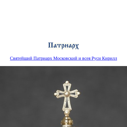
Святейший Патриарх Московский и всея Руси Кирилл