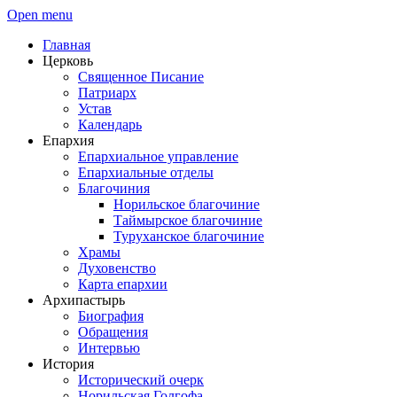
Open menu
Главная
Церковь
Священное Писание
Патриарх
Устав
Календарь
Епархия
Епархиальное управление
Епархиальные отделы
Благочиния
Норильское благочиние
Таймырское благочиние
Туруханское благочиние
Храмы
Духовенство
Карта епархии
Архипастырь
Биография
Обращения
Интервью
История
Исторический очерк
Норильская Голгофа