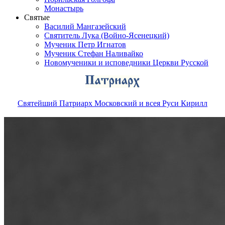
Монастырь
Святые
Василий Мангазейский
Святитель Лука (Войно-Ясенецкий)
Мученик Петр Игнатов
Мученик Стефан Наливайко
Новомученики и исповедники Церкви Русской
Святейший Патриарх Московский и всея Руси Кирилл