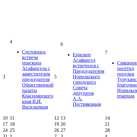
4
6
Состоялась
7
Епископ
встреча
Агафангел
епископа
Священн
встретился с
Агафангела с
посетил
Председателем
заместителем
поселки
3
5
Норильского
председателя
Туруханс
городского
Общественной
благочин
Совета
палаты
Норильс
депутатов
Красноярского
епархии
А.А.
края В.И.
Пестряковым
Васильевым
10
11
12
13
14
17
18
19
20
21
24
25
26
27
28
31
1
2
3
4