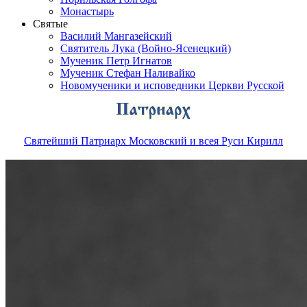
Монастырь
Святые
Василий Мангазейский
Святитель Лука (Войно-Ясенецкий)
Мученик Петр Игнатов
Мученик Стефан Наливайко
Новомученики и исповедники Церкви Русской
Святейший Патриарх Московский и всея Руси Кирилл