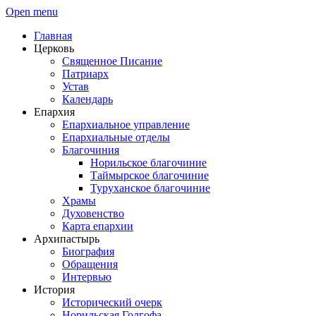
Open menu
Главная
Церковь
Священное Писание
Патриарх
Устав
Календарь
Епархия
Епархиальное управление
Епархиальные отделы
Благочиния
Норильское благочиние
Таймырское благочиние
Туруханское благочиние
Храмы
Духовенство
Карта епархии
Архипастырь
Биография
Обращения
Интервью
История
Исторический очерк
Норильская Голгофа