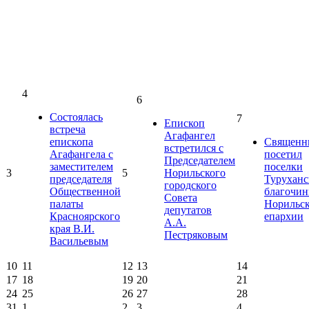
4
6
Состоялась
7
Епископ
встреча
Агафангел
епископа
Священн
встретился с
Агафангела с
посетил
Председателем
заместителем
поселки
3
5
Норильского
председателя
Туруханс
городского
Общественной
благочин
Совета
палаты
Норильс
депутатов
Красноярского
епархии
А.А.
края В.И.
Пестряковым
Васильевым
10
11
12
13
14
17
18
19
20
21
24
25
26
27
28
31
1
2
3
4