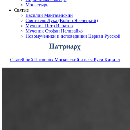
Монастырь
Святые
Василий Мангазейский
Святитель Лука (Войно-Ясенецкий)
Мученик Петр Игнатов
Мученик Стефан Наливайко
Новомученики и исповедники Церкви Русской
Святейший Патриарх Московский и всея Руси Кирилл