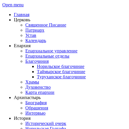
Open menu
Главная
Церковь
Священное Писание
Патриарх
Устав
Календарь
Епархия
Епархиальное управление
Епархиальные отделы
Благочиния
Норильское благочиние
Таймырское благочиние
Туруханское благочиние
Храмы
Духовенство
Карта епархии
Архипастырь
Биография
Обращения
Интервью
История
Исторический очерк
Норильская Голгофа