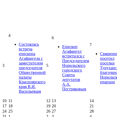
4
6
Состоялась
7
Епископ
встреча
Агафангел
епископа
Священн
встретился с
Агафангела с
посетил
Председателем
заместителем
поселки
3
5
Норильского
председателя
Туруханс
городского
Общественной
благочин
Совета
палаты
Норильс
депутатов
Красноярского
епархии
А.А.
края В.И.
Пестряковым
Васильевым
10
11
12
13
14
17
18
19
20
21
24
25
26
27
28
31
1
2
3
4