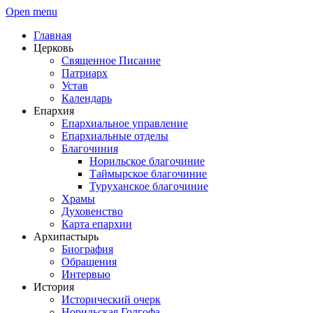
Open menu
Главная
Церковь
Священное Писание
Патриарх
Устав
Календарь
Епархия
Епархиальное управление
Епархиальные отделы
Благочиния
Норильское благочиние
Таймырское благочиние
Туруханское благочиние
Храмы
Духовенство
Карта епархии
Архипастырь
Биография
Обращения
Интервью
История
Исторический очерк
Норильская Голгофа